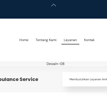
Back
To
Top
Home
Tentang Kami
Layanan
Kontak
ulance Service
Membutuhkan Layanan Am