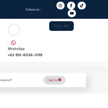
Follow Us :
CALL ME
WhatsApp
+62 813-6036-0119
bulance?
Call Us