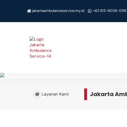
Skip
to
jakartaambulanceservice.my.id
+62 813-6036-0119
content
Jakarta Amb
Layanan Kami